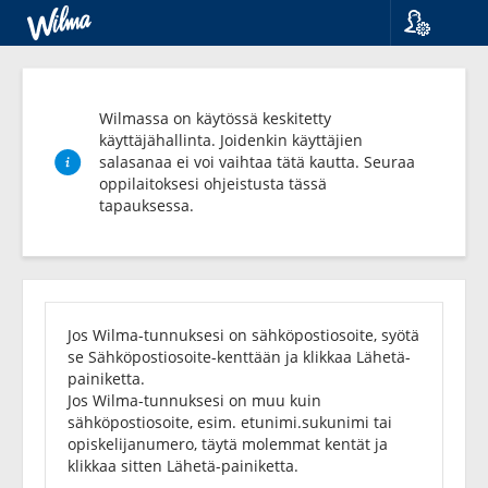
Kieli
Suomi
Svenska
Wilmassa on käytössä keskitetty
English
käyttäjähallinta. Joidenkin käyttäjien
salasanaa ei voi vaihtaa tätä kautta. Seuraa
oppilaitoksesi ohjeistusta tässä
tapauksessa.
Unohditko
salasanasi?
Jos Wilma-tunnuksesi on sähköpostiosoite, syötä
se Sähköpostiosoite-kenttään ja klikkaa Lähetä-
painiketta.
Jos Wilma-tunnuksesi on muu kuin
sähköpostiosoite, esim. etunimi.sukunimi tai
opiskelijanumero, täytä molemmat kentät ja
klikkaa sitten Lähetä-painiketta.