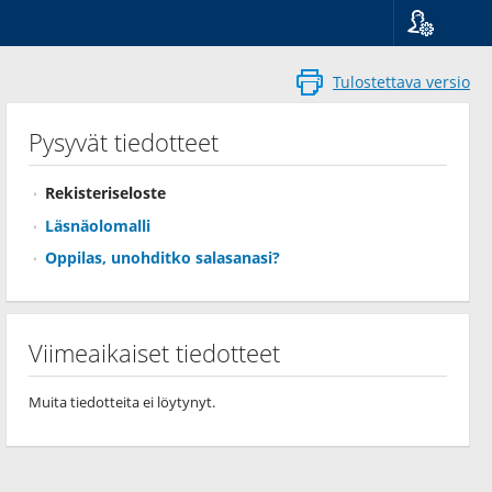
Kieli
Suomi
Tulostettava versio
Svenska
English
Pysyvät tiedotteet
Rekisteriseloste
Läsnäolomalli
Oppilas, unohditko salasanasi?
Viimeaikaiset tiedotteet
Muita tiedotteita ei löytynyt.